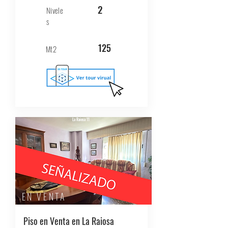
2
Nivele
s
125
Mt2
La Raiosa 11
EN VENTA
Piso en Venta en La Raiosa