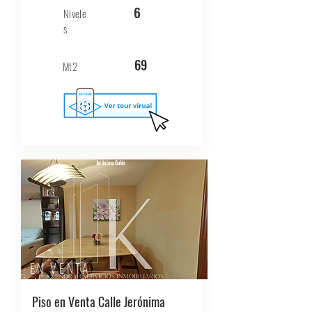
6
Nivele
s
69
Mt2
Jerónima Galés
EN VENTA
Piso en Venta Calle Jerónima