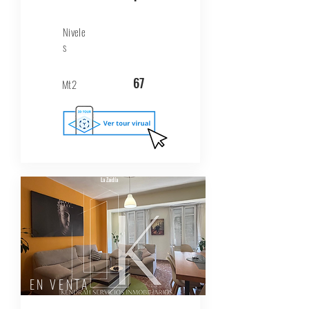
Nivele
s
67
Mt2
La Zaidía
EN VENTA