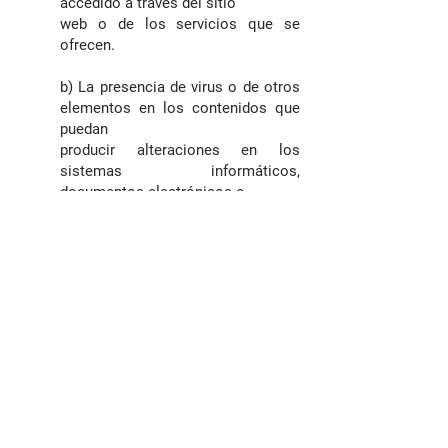
accedido a través del sitio
web o de los servicios que se
ofrecen.
b) La presencia de virus o de otros
elementos en los contenidos que
puedan
producir alteraciones en los
sistemas informáticos,
documentos electrónicos o
datos de los usuarios.
c) El incumplimiento de las leyes, la
buena fe, el orden público, los usos
del tráfico
y el presente aviso legal como
consecuencia del uso incorrecto
del sitio web. En
particular, y a modo ejemplificativo,
PROPIETARIO DE LA WEB no se
hace
responsable de las actuaciones de