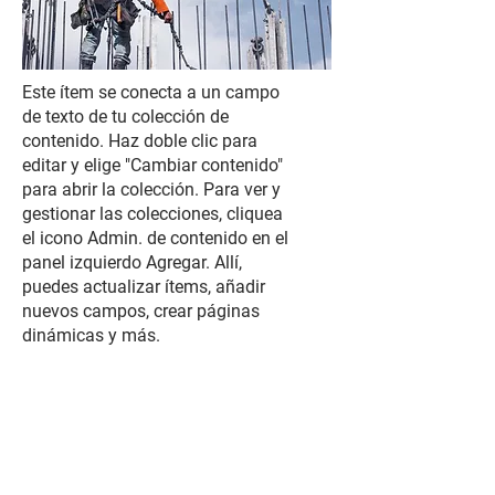
Este ítem se conecta a un campo
de texto de tu colección de
contenido. Haz doble clic para
editar y elige "Cambiar contenido"
para abrir la colección. Para ver y
gestionar las colecciones, cliquea
el icono Admin. de contenido en el
panel izquierdo Agregar. Allí,
puedes actualizar ítems, añadir
nuevos campos, crear páginas
dinámicas y más.
Tu colección de contenido ya está
configurada con campos y
contenido. Añade los tuyos
propios editando cada campo o
importa archivos CSV a tu