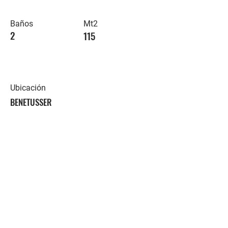
Baños
Mt2
2
115
Ubicación
BENETUSSER
Contacte con nosotros